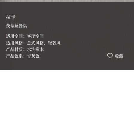
拉卡
莰蒂丝餐桌
适用空间：客厅空间
适用风格：意式风格，轻奢风
产品材质：水洗橡木
产品色系：青灰色
收藏
Candice莰蒂丝餐台
莰迪斯餐桌设计感强，区别于市面上传统方桌和长桌的设
计
顺时针圆弧角的设计，方中带圆，也具有顺风 顺水的寓意
腿部弧度设计，立体感强，区别四棱柱的呆板设计。