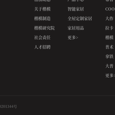
关于楷模
智能家居
COO
楷模制造
全屋定制家居
大作
楷模研究院
家居用品
拉卡
社会责任
更多>
楷模
人才招聘
普术
拿铁
大普
更多
0201344号