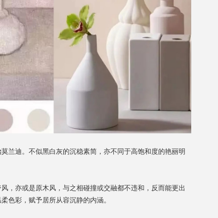
治莫兰迪。不似黑白灰的沉稳素简，亦不同于高饱和度的艳丽明
奢风，亦或是原木风，与之相碰撞或交融都不违和，反而能更出
温柔色彩，赋予居所从容沉静的内涵。