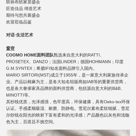
联袂布纺家居盛会
匠造佳品
缔造艺术
期待与您共襄盛会
欢迎莅临品鉴
对话·生活艺术
窗帘
COOMO HOME
面料团队
甄选来自意大利的
RATTI
、
PROSETEX
、
DANZO
；法国
LINDER
；德国
HOHMANN
；印度
G.M.SYNTEX
；希腊
IFI
知名面料品牌引入国内。
MARIO SIRTORI(MST)
成立于
1955
年，是一家意大利家族传承企
业。产品以棉麻为主，是各大知名组版商如
IAB
等的重要供货商，
也是各大奢侈家具品牌的面料供货商，包括源自意大利的
B&B
、
MINOTTI
等。
其纱线优质，光泽感强，色牢度高，环保健康，具有
Oeko-tex
环保
认证。手感柔顺吸湿、耐磨、防静电。雪尼尔素布柔软细腻，雪尼
尔纱线在阳光的映射下富有柔和的光泽感；产品颜色以灰色和浅咖
色为主，百搭且不挑空间。