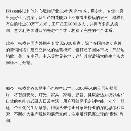
楷模始终以利他的心境倾听业主对“家”的情感，用实力、专业打磨
出美好生活提案，从生产制造能力上不难看出楷模的底气。楷模拥
有自购物业80万平方米，工厂员工6000多人，并拥有多条从德
国、意大利等国进口的先进生产线，构建了完整的生产体系。
此外，楷模在国内外拥有专卖店2000多家，除了在国内建立完善
的营销网络并建立立体化的运营模式，也打通了国际市场，产品远
销欧、美、东南亚、中东等世界各地，这与其背后强大的生产实力
同样不可分割。
如今，楷模光谷智慧中心也横空出世。6000平米的三层别墅展
厅，将智能安防、灯光、家具、家电、影音、健康舒适系统以柔和
自然的智能方式融入日常生活，用户可随需求定制智能、安全、舒
适、个性化的生活场景。楷模从未停止对家居行业的深刻思考和探
索，不断扩大生产规模和展示空间，注定引领风靡全球的“楷模”热
潮。