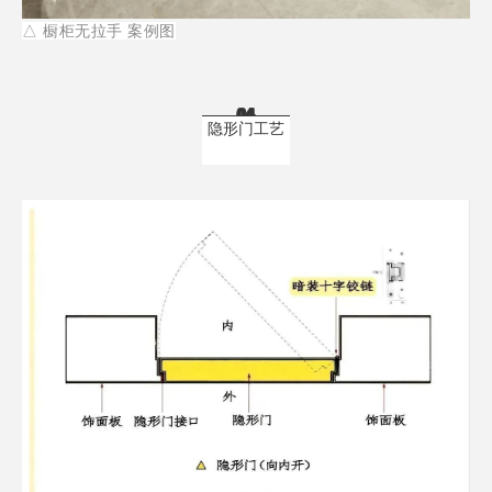
△ 橱柜无拉手 案例
图
04
隐形门工艺