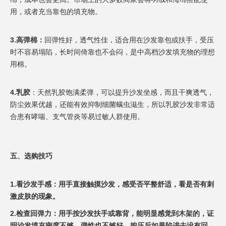
用，或者充当靠包的填充物。
3.高弹棉：
回弹性好，透气性佳，适合用在沙发靠包或扶手，受压
时不容易塌陷，长时间倚靠也不会闷，是中高档沙发填充物的理想
用棉。
4.乳胶
：天然乳胶饱满柔弹，可以提升沙发坐感，而且干爽透气，
防尘效果优越，还能有效抑制细菌螨虫滋生，所以乳胶沙发非常适
合患有哮喘、支气管炎等易过敏人群使用。
五、选购技巧
1.看沙发手感：用手直接触摸沙发，感受否平整舒适，看是否有刺
激皮肤的现象。
2.检查回弹力：用手按沙发扶手或靠背，能明显感觉到木架的，证
明沙发填充密度不够，弹性也不够好，按压后如果陷进去没有回