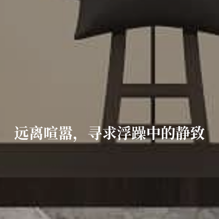
远离喧嚣，寻求浮躁中的静致